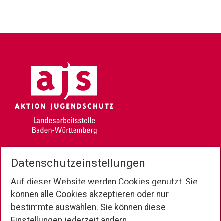
Jahnstr. 12
Datenschutzeinstellungen
70597 Stuttgart
Auf dieser Website werden Cookies genutzt. Sie
Tel.
0711/23737-0
können alle Cookies akzeptieren oder nur
Fax 0711/23737-30
bestimmte auswählen. Sie können diese
Einstellungen jederzeit ändern.