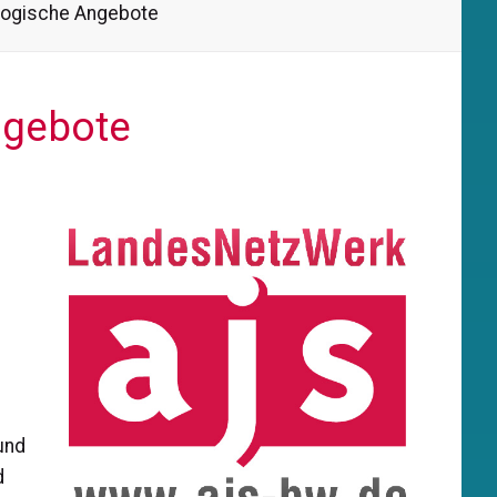
gogische Angebote
ngebote
und
d